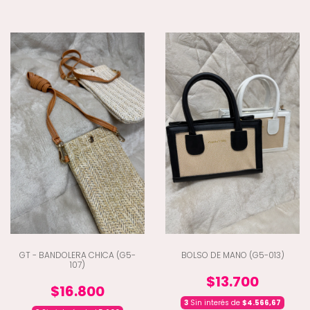
GT - BANDOLERA CHICA (G5-
BOLSO DE MANO (G5-013)
107)
$13.700
$16.800
3
Sin interés de
$4.566,67