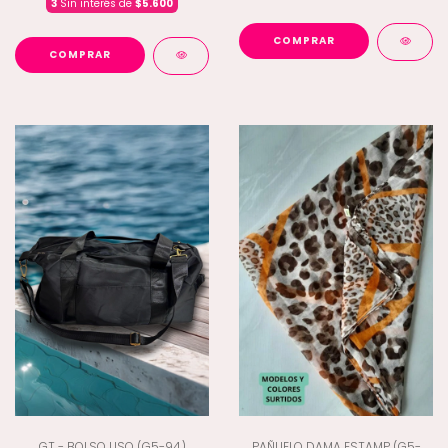
3
Sin interés de
$5.600
COMPRAR
COMPRAR
GT - BOLSO LISO (G5-94)
PAÑUELO DAMA ESTAMP (G5-