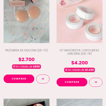
PEZONERA DE SILICONA (E5-72)
GT MAYORISTA- CINTA BIFAZ
LENCERIA (G5-74)
$2.700
$4.200
3
Sin interés de
$900
3
Sin interés de
$1.400
COMPRAR
COMPRAR