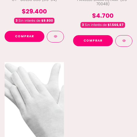
70048)
$29.400
$4.700
3
Sin interés de
$9.800
3
Sin interés de
$1.566,67
COMPRAR
COMPRAR