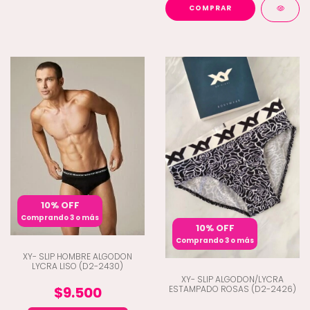
COMPRAR
10% OFF
Comprando 3 o más
10% OFF
Comprando 3 o más
XY- SLIP HOMBRE ALGODON
LYCRA LISO (D2-2430)
XY- SLIP ALGODON/LYCRA
ESTAMPADO ROSAS (D2-2426)
$9.500