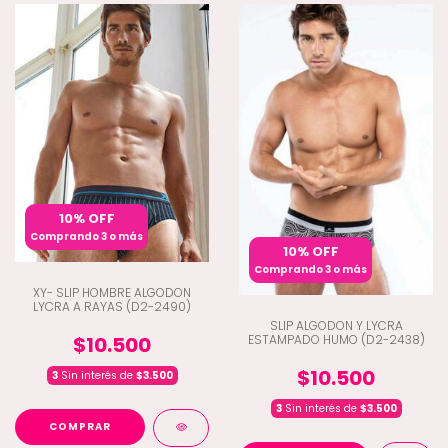
10% OFF
Comprando 3 o más
10% OFF
Comprando 3 o más
XY- SLIP HOMBRE ALGODON
LYCRA A RAYAS (D2-2490)
SLIP ALGODON Y LYCRA
ESTAMPADO HUMO (D2-2438)
$10.500
$10.500
3
Sin interés de
$3.500
3
Sin interés de
$3.500
COMPRAR