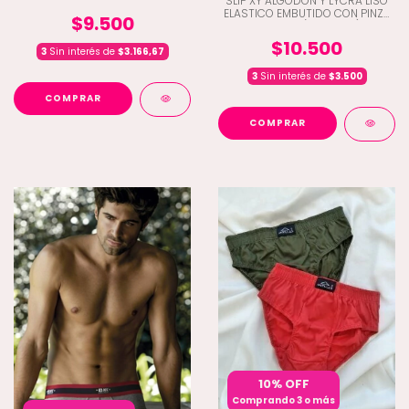
SLIP XY ALGODON Y LYCRA LISO
ELASTICO EMBUTIDO CON PINZA
$9.500
CENTRAL (D2-2300)
$10.500
3
Sin interés de
$3.166,67
3
Sin interés de
$3.500
COMPRAR
COMPRAR
10% OFF
Comprando 3 o más