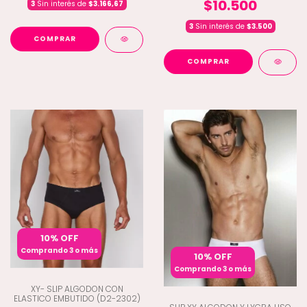
$10.500
3
Sin interés de
$3.166,67
3
Sin interés de
$3.500
COMPRAR
COMPRAR
10% OFF
Comprando 3 o más
10% OFF
Comprando 3 o más
XY- SLIP ALGODON CON
ELASTICO EMBUTIDO (D2-2302)