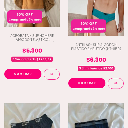
10% OFF
Comprando 3 o más
10% OFF
Comprando 3 o más
ACROBATA - SLIP HOMBRE
ALGODON ELASTICO
PERSONALIZADO (E7-5072)
ANTILLAS- SLIP ALGODON
ELASTICO EMBUTIDO (H7-650)
$5.300
$6.300
3
Sin interés de
$1.766,67
3
Sin interés de
$2.100
COMPRAR
COMPRAR