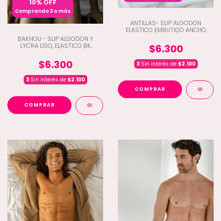
10% OFF
Comprando 3 o más
ANTILLAS- SLIP ALGODON
ELASTICO EMBUTIDO ANCHO
(H7-680)
BAKHOU - SLIP ALGODON Y
LYCRA LISO, ELASTICO BK
$6.300
COLECTION (E4-1008)
$6.300
3
Sin interés de
$2.100
3
Sin interés de
$2.100
COMPRAR
COMPRAR