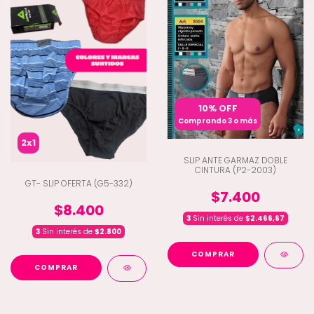
10% OFF
Comprando 3 o más
2x1
SLIP ANTE GARMAZ DOBLE
CINTURA (P2-2003)
GT- SLIP OFERTA (G5-332)
$7.400
$8.400
3
Sin interés de
$2.466,67
3
Sin interés de
$2.800
COMPRAR
COMPRAR