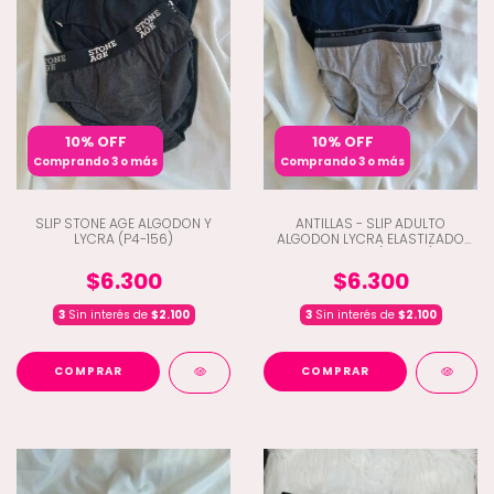
10% OFF
10% OFF
Comprando 3 o más
Comprando 3 o más
SLIP STONE AGE ALGODON Y
ANTILLAS - SLIP ADULTO
LYCRA (P4-156)
ALGODON LYCRA ELASTIZADO
BORDADO (H7-1150)
$6.300
$6.300
3
Sin interés de
$2.100
3
Sin interés de
$2.100
COMPRAR
COMPRAR