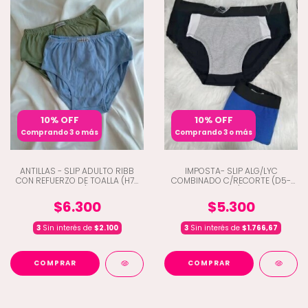
10% OFF
10% OFF
Comprando 3 o más
Comprando 3 o más
ANTILLAS - SLIP ADULTO RIBB
IMPOSTA- SLIP ALG/LYC
CON REFUERZO DE TOALLA (H7-
COMBINADO C/RECORTE (D5-
1650)
240)
$6.300
$5.300
3
Sin interés de
$2.100
3
Sin interés de
$1.766,67
COMPRAR
COMPRAR