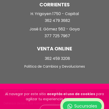
CORRIENTES
H. Yrigoyen 1750 - Capital
362 479 3682
José E. Gómez 562 - Goya
377 725 7967
VENTA ONLINE
362 459 3208
Politica de Cambios y Devoluciones
Copyright GT Lencería Mayorista - 2026. Todos los derechos
Al navegar por este sitio
aceptás el uso de cookies
para
reservados.
agilizar tu experiencia de compra.
Defensa de las y los consumidores. Para reclamos
ingrese aquí
Sucursales