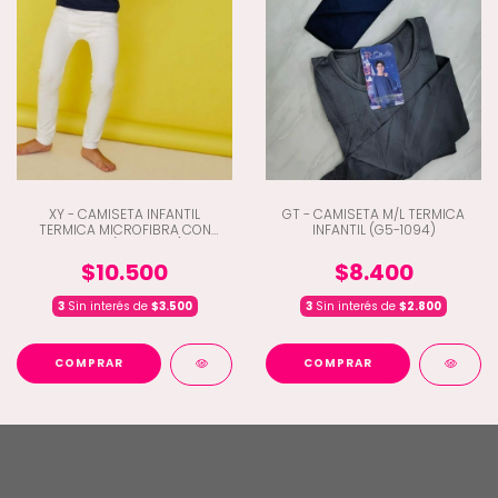
XY - CAMISETA INFANTIL
GT - CAMISETA M/L TERMICA
TERMICA MICROFIBRA CON
INFANTIL (G5-1094)
LYCRA (D2-6050)
$10.500
$8.400
3
Sin interés de
$3.500
3
Sin interés de
$2.800
COMPRAR
COMPRAR