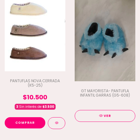
PANTUFLAS NOVA CERRADA
(K5-25)
GT MAYORISTA- PANTUFLA
INFANTIL GARRAS (G5-608)
$10.500
3
Sin interés de
$3.500
VER
COMPRAR