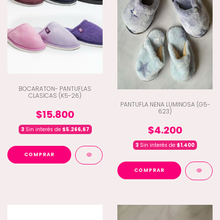
BOCARATON- PANTUFLAS
CLASICAS (K5-26)
PANTUFLA NENA LUMINOSA (G5-
623)
$15.800
$4.200
3
Sin interés de
$5.266,67
3
Sin interés de
$1.400
COMPRAR
COMPRAR