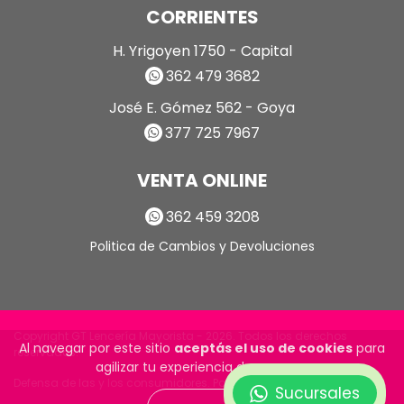
CORRIENTES
H. Yrigoyen 1750 - Capital
362 479 3682
José E. Gómez 562 - Goya
377 725 7967
VENTA ONLINE
362 459 3208
Politica de Cambios y Devoluciones
Copyright GT Lencería Mayorista - 2026. Todos los derechos
Al navegar por este sitio
aceptás el uso de cookies
para
reservados.
agilizar tu experiencia de compra.
Defensa de las y los consumidores. Para reclamos
ingrese aquí
Sucursales