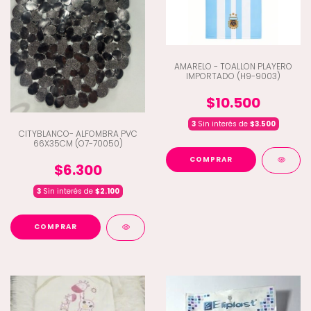
AMARELO - TOALLON PLAYERO
IMPORTADO (H9-9003)
$10.500
3
Sin interés de
$3.500
CITYBLANCO- ALFOMBRA PVC
66X35CM (O7-70050)
COMPRAR
$6.300
3
Sin interés de
$2.100
COMPRAR