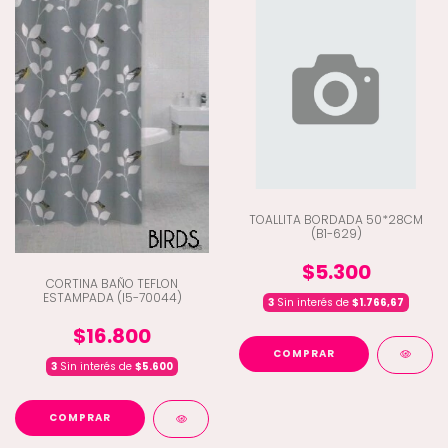
TOALLITA BORDADA 50*28CM
(B1-629)
$5.300
CORTINA BAÑO TEFLON
ESTAMPADA (I5-70044)
3
Sin interés de
$1.766,67
$16.800
COMPRAR
3
Sin interés de
$5.600
COMPRAR