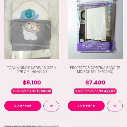
TOALLA NIÑOS MEDIDAS 0,75 X
PROTECTOR CORTINA BAÑO 75
0,75 CM (H9-9021)
MICRONES (I5-70043)
$9.100
$7.400
3
Sin interés de
$3.033,33
3
Sin interés de
$2.466,67
COMPRAR
COMPRAR