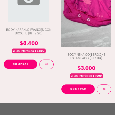
BODY NARANJO FRANCES CON
BROCHE (I8-12120)
$8.400
3
Sin interés de
$2.800
BODY NENA CON BROCHE
ESTAMPADO (I8-5119)
COMPRAR
$3.000
3
Sin interés de
$1.000
COMPRAR