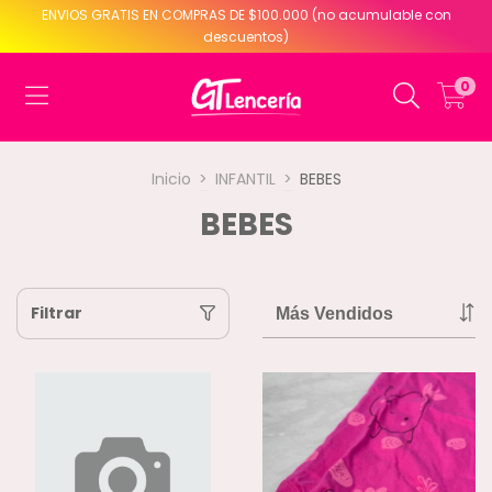
ENVIOS GRATIS EN COMPRAS DE $100.000 (no acumulable con
descuentos)
0
Inicio
>
INFANTIL
>
BEBES
BEBES
Filtrar