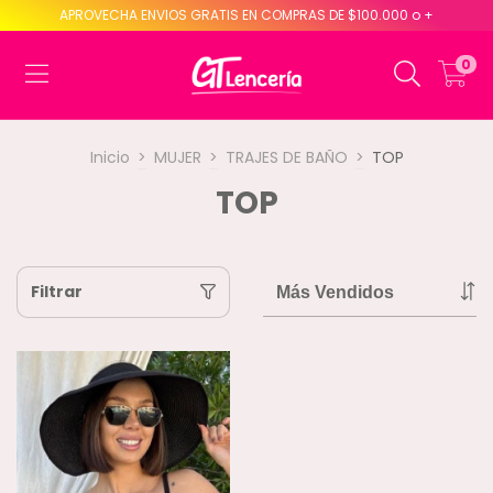
APROVECHA ENVIOS GRATIS EN COMPRAS DE $100.000 o +
0
Inicio
>
MUJER
>
TRAJES DE BAÑO
>
TOP
TOP
Filtrar