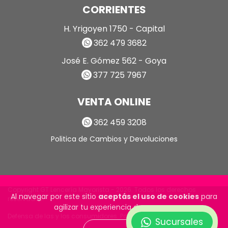
CORRIENTES
H. Yrigoyen 1750 - Capital
362 479 3682
José E. Gómez 562 - Goya
377 725 7967
VENTA ONLINE
362 459 3208
Politica de Cambios y Devoluciones
Copyright GT Lencería Mayorista - 2026. Todos los derechos
Al navegar por este sitio
aceptás el uso de cookies
para
reservados.
agilizar tu experiencia de compra.
Defensa de las y los consumidores. Para reclamos
ingrese aquí
Sucursales