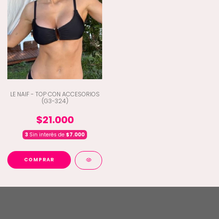
LE NAIF - TOP CON ACCESORIOS
(G3-324)
$21.000
3
Sin interés de
$7.000
COMPRAR