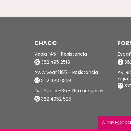
CHACO
FOR
Vedia 145 - Resistencia
Españ
362 495 2518
362
Av. Alvear 1185 - Resistencia
Av. R
Esquin
362 483 6328
37
Eva Perón 635 - Barranqueras
362 4952 525
Al navegar por