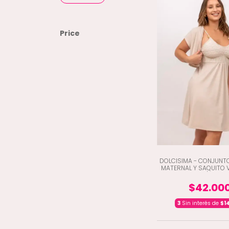
Price
DOLCISIMA - CONJUNT
MATERNAL Y SAQUITO 
ENCAJE (C5-150
$42.00
3
Sin interés de
$1