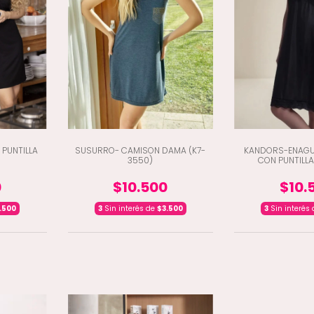
 PUNTILLA
SUSURRO- CAMISON DAMA (K7-
KANDORS-ENAGU
3550)
CON PUNTILLA
0
$10.500
$10.
.500
3
Sin interés de
$3.500
3
Sin interés