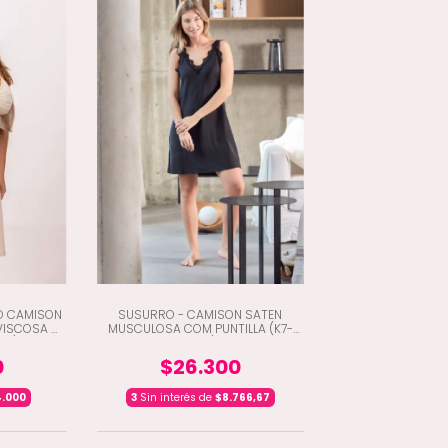
O CAMISON
SUSURRO - CAMISON SATEN
VISCOSA Y
MUSCULOSA COM PUNTILLA (K7-
3L)
1500)
0
$26.300
4.000
3
Sin interés de
$8.766,67