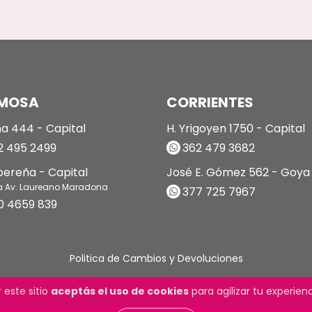
MOSA
CORRIENTES
a 444 - Capital
H. Yrigoyen 1750 - Capital
 495 2499
362 479 3682
ibereña - Capital
José E. Gómez 562 - Goya
a Av. Laureano Maradona
377 725 7967
0 4659 839
Politica de Cambios y Devoluciones
 este sitio
aceptás el uso de cookies
para agilizar tu experie