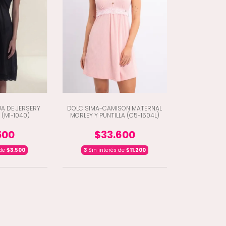
A DE JERSERY
DOLCISIMA-CAMISON MATERNAL
 (M1-1040)
MORLEY Y PUNTILLA (C5-1504L)
500
$33.600
 de
$3.500
3
Sin interés de
$11.200