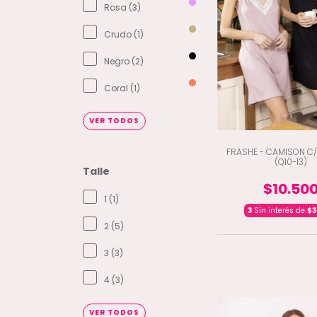
Rosa (3)
Crudo (1)
Negro (2)
Coral (1)
VER TODOS
FRASHE - CAMISON C/
(Q10-13)
Talle
$10.50
1 (1)
3
Sin interés de
$3
2 (5)
3 (3)
4 (3)
VER TODOS