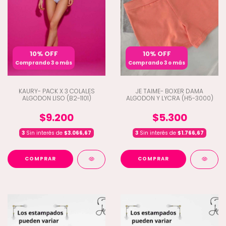
10% OFF
10% OFF
Comprando 3 o más
Comprando 3 o más
KAURY- PACK X 3 COLALES
JE TAIME- BOXER DAMA
ALGODON LISO (B2-1101)
ALGODON Y LYCRA (H5-3000)
$9.200
$5.300
3
Sin interés de
$3.066,67
3
Sin interés de
$1.766,67
COMPRAR
COMPRAR