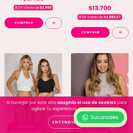
$13.700
3
Sin interés de
$2.800
3
Sin interés de
$4.566,67
COMPRAR
COMPRAR
Al navegar por este sitio
aceptás el uso de cookies
para
agilizar tu experiencia de compra.
Sucursales
ENTENDIDO
10% OFF
10% OFF
Comprando 3 o más
Comprando 3 o más