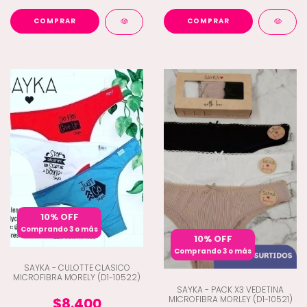
COMPRAR
COMPRAR
10% OFF
Comprando 3 o más
10% OFF
Comprando 3 o más
SAYKA - CULOTTE CLASICO
MICROFIBRA MORELY (D1-10522)
SAYKA - PACK X3 VEDETINA
MICROFIBRA MORLEY (D1-10521)
$8.400