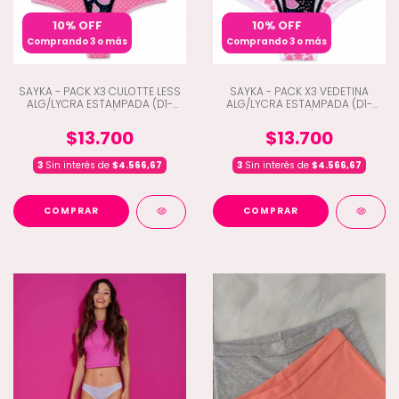
10% OFF
10% OFF
Comprando 3 o más
Comprando 3 o más
SAYKA - PACK X3 CULOTTE LESS
SAYKA - PACK X3 VEDETINA
ALG/LYCRA ESTAMPADA (D1-
ALG/LYCRA ESTAMPADA (D1-
10203)
10201)
$13.700
$13.700
3
Sin interés de
$4.566,67
3
Sin interés de
$4.566,67
COMPRAR
COMPRAR