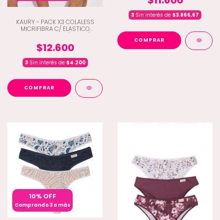
3
Sin interés de
$3.866,67
KAURY - PACK X3 COLALESS
MICRIFIBRA C/ ELASTICO
PERSONALIZADO (B2-137)
COMPRAR
$12.600
3
Sin interés de
$4.200
COMPRAR
10% OFF
Comprando 3 o más