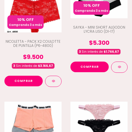
10% OFF
Comprando 3 o más
10% OFF
Comprando 3 o más
SAYKA - MINI SHORT ALGODON
LYCRA LISO (D1-17)
$5.300
NICOLETTA - PACK X2 COULOTTE
DE PUNTILLA (P6-4800)
3
Sin interés de
$1.766,67
$9.500
3
Sin interés de
$3.166,67
COMPRAR
COMPRAR