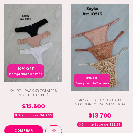
10% OFF
Comprando 3 o más
10% OFF
Comprando 3 o más
KAURY - PACK X3 COLALESS
MORLEY (B2-P171)
SAYKA - PACK X3 COLALES
ALGODON LYCRA ESTAMPADA
$12.600
C/BRETEL REGULABLE (D1-10215)
$13.700
3
Sin interés de
$4.200
3
Sin interés de
$4.566,67
COMPRAR