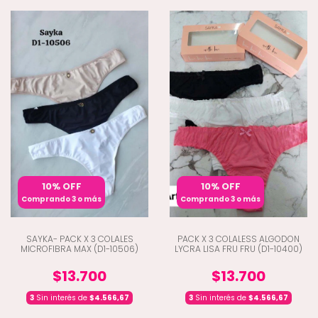
10% OFF
10% OFF
Comprando 3 o más
Comprando 3 o más
SAYKA- PACK X 3 COLALES
PACK X 3 COLALESS ALGODON
MICROFIBRA MAX (D1-10506)
LYCRA LISA FRU FRU (D1-10400)
$13.700
$13.700
3
Sin interés de
$4.566,67
3
Sin interés de
$4.566,67