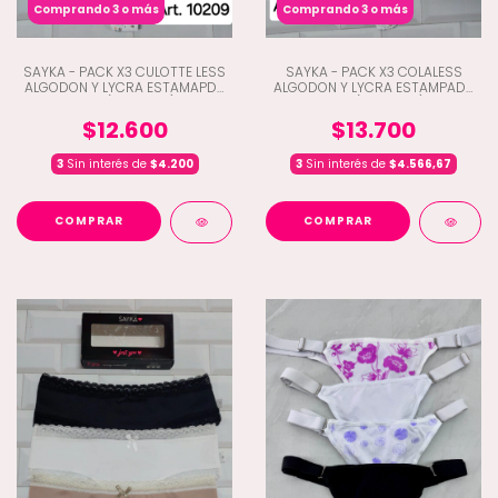
Comprando 3 o más
Comprando 3 o más
SAYKA - PACK X3 CULOTTE LESS
SAYKA - PACK X3 COLALESS
ALGODON Y LYCRA ESTAMAPDA
ALGODON Y LYCRA ESTAMPADA
MAX (D1-10209)
MAX (D1-10206)
$12.600
$13.700
3
Sin interés de
$4.200
3
Sin interés de
$4.566,67
COMPRAR
COMPRAR