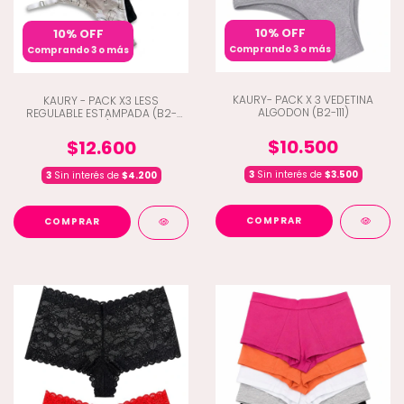
10% OFF
10% OFF
Comprando 3 o más
Comprando 3 o más
KAURY- PACK X 3 VEDETINA
KAURY - PACK X3 LESS
ALGODON (B2-111)
REGULABLE ESTAMPADA (B2-
173)
$10.500
$12.600
3
Sin interés de
$3.500
3
Sin interés de
$4.200
COMPRAR
COMPRAR