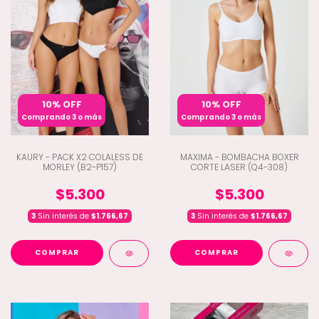
10% OFF
10% OFF
Comprando 3 o más
Comprando 3 o más
KAURY - PACK X2 COLALESS DE
MAXIMA - BOMBACHA BOXER
MORLEY (B2-P157)
CORTE LASER (Q4-308)
$5.300
$5.300
3
Sin interés de
$1.766,67
3
Sin interés de
$1.766,67
COMPRAR
COMPRAR