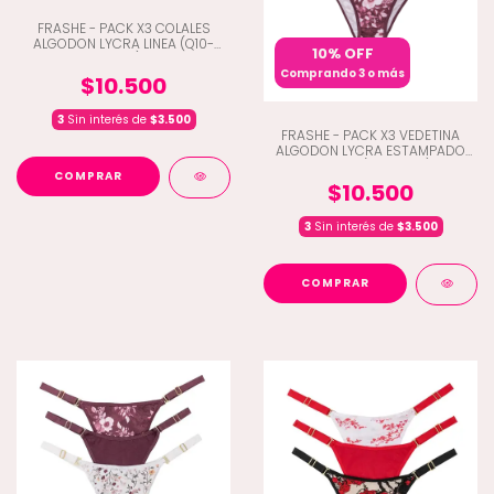
FRASHE - PACK X3 COLALES
ALGODON LYCRA LINEA (Q10-
10% OFF
5013)
Comprando 3 o más
$10.500
3
Sin interés de
$3.500
FRASHE - PACK X3 VEDETINA
ALGODON LYCRA ESTAMPADO
LIBERTY (Q10-5012)
COMPRAR
$10.500
3
Sin interés de
$3.500
COMPRAR