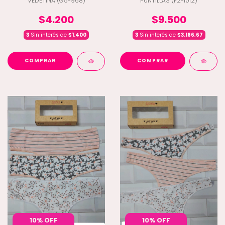
VEDETINA (G5-968)
PUNTILLAS (F2-1012)
$4.200
$9.500
3
Sin interés de
$1.400
3
Sin interés de
$3.166,67
COMPRAR
COMPRAR
10% OFF
10% OFF