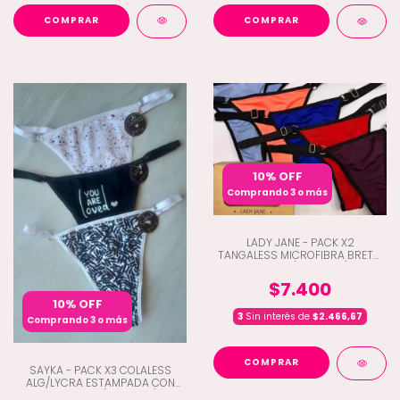
COMPRAR
COMPRAR
10% OFF
Comprando 3 o más
LADY JANE - PACK X2
TANGALESS MICROFIBRA BRETEL
ANCHO (D9-3054)
$7.400
10% OFF
3
Sin interés de
$2.466,67
Comprando 3 o más
COMPRAR
SAYKA - PACK X3 COLALESS
ALG/LYCRA ESTAMPADA CON
REGULABLE (D1-10205)