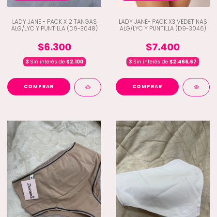
LADY JANE - PACK X 2 TANGAS
LADY JANE- PACK X3 VEDETINAS
ALG/LYC Y PUNTILLA (D9-3048)
ALG/LYC Y PUNTILLA (D9-3046)
$6.300
$7.400
3
Sin interés de
$2.100
3
Sin interés de
$2.466,67
COMPRAR
COMPRAR