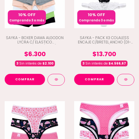
10% OFF
10% OFF
Comprando 3 o más
Comprando 3 o más
SAYKA - BOXER DAMA ALGODON
SAYKA - PACK X3 COLALESS
LYCRA C/ ELASTICO
ENCAJE C/BRETEL ANCHO (D1-
PERSONALIZADO (D1-161)
10806)
$6.300
$13.700
3
Sin interés de
$2.100
3
Sin interés de
$4.566,67
COMPRAR
COMPRAR