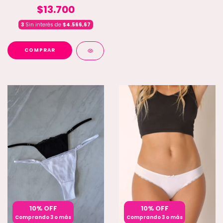
$13.700
3
Sin interés de
$4.566,67
COMPRAR
10% OFF
10% OFF
Comprando 3 o más
Comprando 3 o más