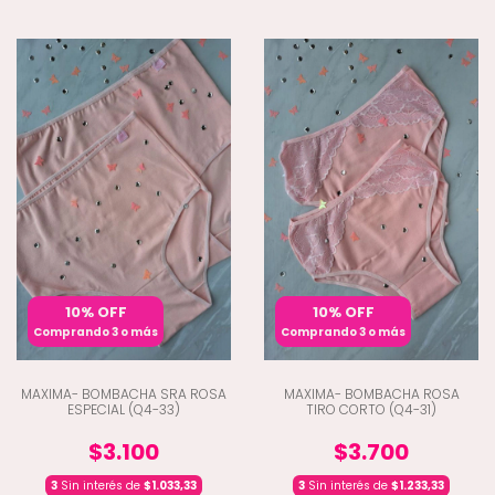
10% OFF
10% OFF
Comprando 3 o más
Comprando 3 o más
MAXIMA- BOMBACHA SRA ROSA
MAXIMA- BOMBACHA ROSA
ESPECIAL (Q4-33)
TIRO CORTO (Q4-31)
$3.100
$3.700
3
Sin interés de
$1.033,33
3
Sin interés de
$1.233,33