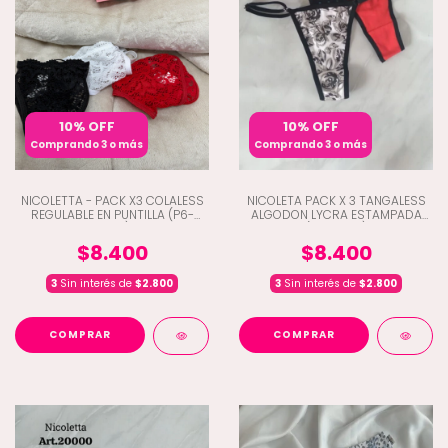
10% OFF
10% OFF
Comprando 3 o más
Comprando 3 o más
NICOLETTA - PACK X3 COLALESS
NICOLETA PACK X 3 TANGALESS
REGULABLE EN PUNTILLA (P6-
ALGODON LYCRA ESTAMPADA
3800)
(P6-3500)
$8.400
$8.400
3
Sin interés de
$2.800
3
Sin interés de
$2.800
COMPRAR
COMPRAR