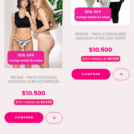
10% OFF
Comprando 3 o más
FRASHE - PACK X3 REGULABLE
ALGODON LYCRA (Q10-03/10)
$10.500
10% OFF
3
Sin interés de
$3.500
Comprando 3 o más
COMPRAR
FRASHE - PACK X3 COLALES
ALGODON LYCRA ESTAMPADO
(Q10-5003)
$10.500
3
Sin interés de
$3.500
COMPRAR