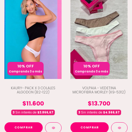
10% OFF
10% OFF
Comprando 3 o más
Comprando 3 o más
KAURY- PACK X 3 COLALES
VOLPAIA - VEDETINA
ALGODON (B2-122)
MICROFIBRA MORLEY (K9-5312)
$11.600
$13.700
3
Sin interés de
$3.866,67
3
Sin interés de
$4.566,67
COMPRAR
COMPRAR