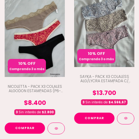
10% OFF
Comprando 3 o más
10% OFF
Comprando 3 o más
SAYKA - PACK X3 COLALESS
ALG/LYCRA ESTAMPADA C/
BRETEL REGULABLE (D1-10315)
NICOLETTA - PACK X3 COLALES
ALGODON ESTAMPADAS (P6-
$13.700
20000)
$8.400
3
Sin interés de
$4.566,67
3
Sin interés de
$2.800
COMPRAR
COMPRAR