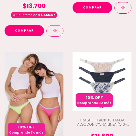
$13.700
COMPRAR
3
Sin interés de
$4.566,67
COMPRAR
10% OFF
Comprando 3 o más
FRASHE - PACK X3 TANGA
ALGODON LYCRA LINEA (Q10-
10% OFF
5015)
Comprando 3 o más
$11.600