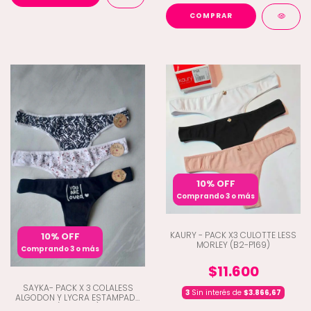
COMPRAR
10% OFF
Comprando 3 o más
KAURY - PACK X3 CULOTTE LESS
10% OFF
MORLEY (B2-P169)
Comprando 3 o más
$11.600
SAYKA- PACK X 3 COLALESS
3
Sin interés de
$3.866,67
ALGODON Y LYCRA ESTAMPADA
(D1-10200)