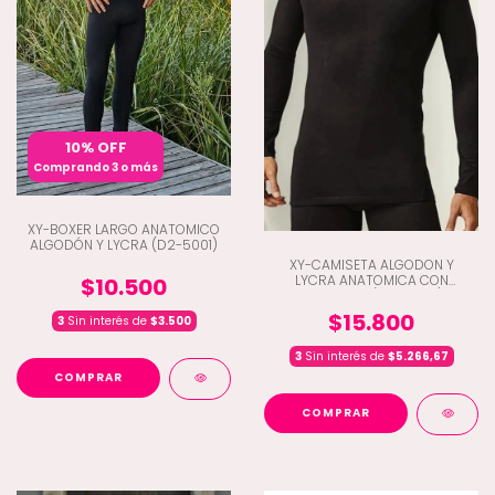
10% OFF
Comprando 3 o más
XY-BOXER LARGO ANATOMICO
ALGODÓN Y LYCRA (D2-5001)
XY-CAMISETA ALGODON Y
LYCRA ANATOMICA CON
$10.500
AIREACION (D2-4000)
$15.800
3
Sin interés de
$3.500
3
Sin interés de
$5.266,67
COMPRAR
COMPRAR