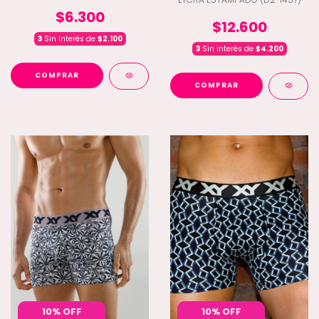
$6.300
$12.600
3
Sin interés de
$2.100
3
Sin interés de
$4.200
COMPRAR
COMPRAR
10% OFF
10% OFF