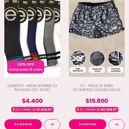
30% OFF
Comprando 12 o más
ELEMENTO- MEDIA HOMBRE 1/3
XY - TRAJE DE BAÑO
RAYADAS (G2-402R)
ESTAMPADO CON BOLSILLOS
(D2-739)
$4.400
$15.800
3
Sin interés de
$1.466,67
3
Sin interés de
$5.266,67
COMPRAR
COMPRAR