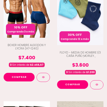
10% OFF
Comprando 3 o más
30% OFF
Comprando 12 o más
BOXER HOMBRE ALGODON Y
LYCRA (H7-1240)
FLOYD - MEDIA DE HOMBRE 1/3
CAÑA PUÑO MORLEY
$7.400
ESTAMPADO (E8-1425)
$3.600
3
Sin interés de
$2.466,67
3
Sin interés de
$1.200
COMPRAR
COMPRAR