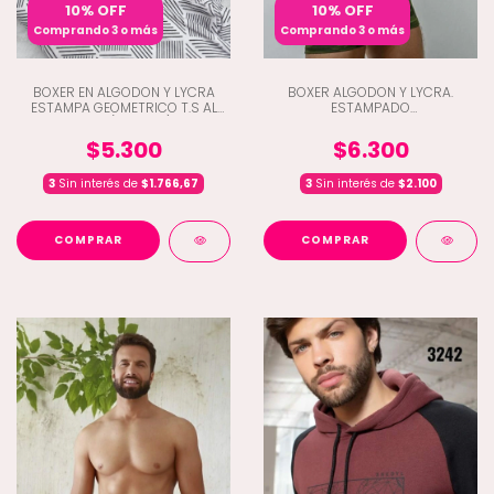
10% OFF
10% OFF
Comprando 3 o más
Comprando 3 o más
BOXER EN ALGODON Y LYCRA
BOXER ALGODON Y LYCRA.
ESTAMPA GEOMETRICO T.S AL
ESTAMPADO
T.XXL (D5-260)
CAMUFLADO.ELASTICO DOS
TONOS. (E4-2043)
$5.300
$6.300
3
Sin interés de
$1.766,67
3
Sin interés de
$2.100
COMPRAR
COMPRAR