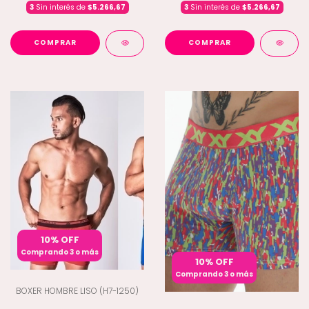
3
Sin interés de
$5.266,67
3
Sin interés de
$5.266,67
COMPRAR
COMPRAR
10% OFF
Comprando 3 o más
10% OFF
Comprando 3 o más
BOXER HOMBRE LISO (H7-1250)