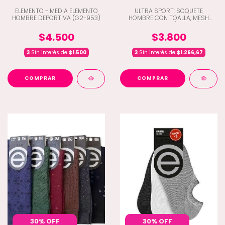
ELEMENTO - MEDIA ELEMENTO
ULTRA SPORT: SOQUETE
HOMBRE DEPORTIVA (G2-953)
HOMBRE CON TOALLA, MESH
RESPIRABLE. (G2-501)
$4.500
$3.800
3
Sin interés de
$1.500
3
Sin interés de
$1.266,67
COMPRAR
COMPRAR
30% OFF
30% OFF