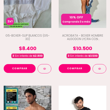
10% OFF
2x1
Comprando 3 o más
G5-BOXER-SLIP BLANCOS (G5-
ACROBATA - BOXER HOMBRE
33)
ALGODON LYCRA CON
BRAGUETA (E7-5123)
$8.400
$10.500
3
Sin interés de
$2.800
3
Sin interés de
$3.500
COMPRAR
COMPRAR