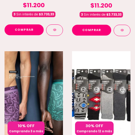
$11.200
$11.200
3
Sin interés de
$3.733,33
3
Sin interés de
$3.733,33
COMPRAR
COMPRAR
10% OFF
30% OFF
Comprando 3 o más
Comprando 12 o más