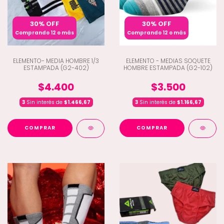
30% OFF
30% OFF
Comprando 12 o más
Comprando 12 o más
ELEMENTO- MEDIA HOMBRE 1/3
ELEMENTO - MEDIAS SOQUETE
ESTAMPADA (G2-402)
HOMBRE ESTAMPADA (G2-102)
$4.400
$3.500
3
Sin interés de
$1.466,67
3
Sin interés de
$1.166,67
COMPRAR
COMPRAR