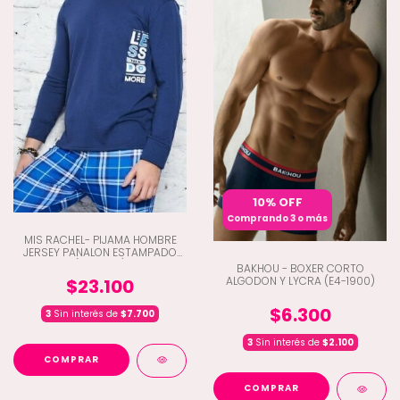
10% OFF
Comprando 3 o más
MIS RACHEL- PIJAMA HOMBRE
JERSEY PANALON ESTAMPADO
(G8-4170)
BAKHOU - BOXER CORTO
ALGODON Y LYCRA (E4-1900)
$23.100
$6.300
3
Sin interés de
$7.700
3
Sin interés de
$2.100
COMPRAR
COMPRAR