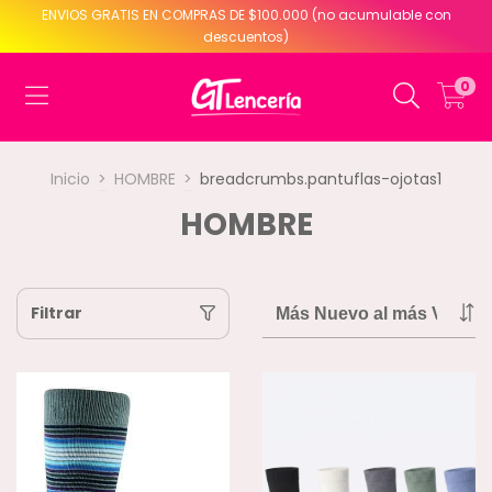
ENVIOS GRATIS EN COMPRAS DE $100.000 (no acumulable con
descuentos)
0
Inicio
>
HOMBRE
>
breadcrumbs.pantuflas-ojotas1
HOMBRE
Filtrar