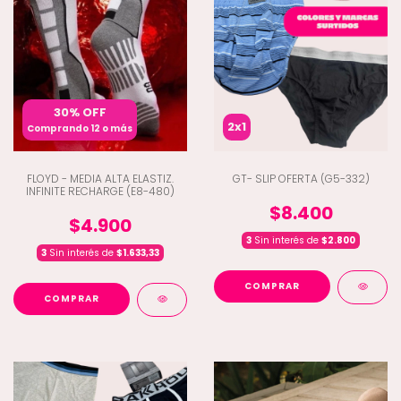
30% OFF
2x1
Comprando 12 o más
FLOYD - MEDIA ALTA ELASTIZ.
GT- SLIP OFERTA (G5-332)
INFINITE RECHARGE (E8-480)
$8.400
$4.900
3
Sin interés de
$2.800
3
Sin interés de
$1.633,33
COMPRAR
COMPRAR