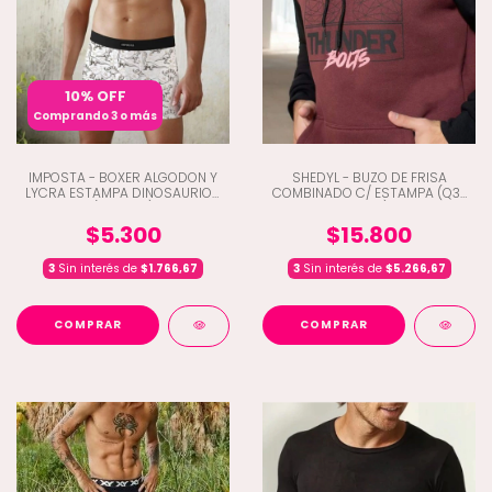
10% OFF
Comprando 3 o más
IMPOSTA - BOXER ALGODON Y
SHEDYL - BUZO DE FRISA
LYCRA ESTAMPA DINOSAURIOS
COMBINADO C/ ESTAMPA (Q3-
(D5-306)
3242)
$5.300
$15.800
3
Sin interés de
$1.766,67
3
Sin interés de
$5.266,67
COMPRAR
COMPRAR