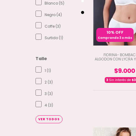
Blanco (5)
Negro (4)
Coffe (3)
10% OFF
Surtido (1)
Comprando 3 o más
FIORINA- BOMBAC
Talle
ALGODON CON LYCRA Y
DELANTERO (A3-
$9.000
1 (1)
3
Sin interés de
$3
2 (3)
3 (3)
4 (3)
VER TODOS