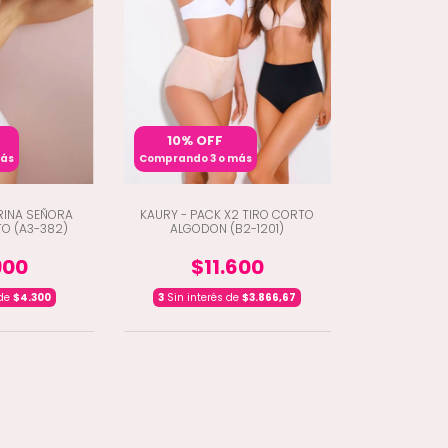
10% OFF
más
Comprando 3 o más
RINA SEÑORA
KAURY - PACK X2 TIRO CORTO
TO (A3-382)
ALGODON (B2-1201)
900
$11.600
 de
$4.300
3
Sin interés de
$3.866,67