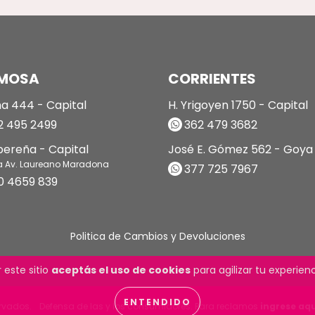
MOSA
CORRIENTES
a 444 - Capital
H. Yrigoyen 1750 - Capital
 495 2499
362 479 3682
ibereña - Capital
José E. Gómez 562 - Goya
a Av. Laureano Maradona
377 725 7967
0 4659 839
Politica de Cambios y Devoluciones
 este sitio
aceptás el uso de cookies
para agilizar tu experie
ENTENDIDO
ervados.
Defensa de las y los consumidores. Para reclamos
ingrese aqu