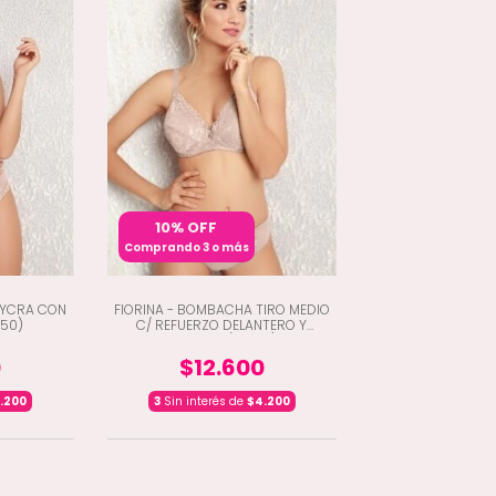
10% OFF
Comprando 3 o más
LYCRA CON
FIORINA - BOMBACHA TIRO MEDIO
850)
C/ REFUERZO DELANTERO Y
PUNTILLA (A3-811)
0
$12.600
.200
3
Sin interés de
$4.200