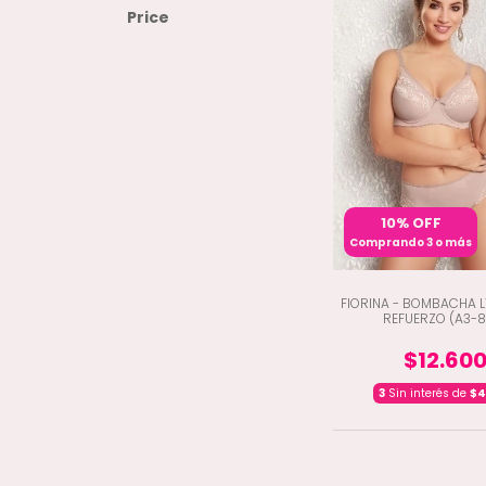
Price
10% OFF
Comprando 3 o más
FIORINA - BOMBACHA 
REFUERZO (A3-
$12.60
3
Sin interés de
$4