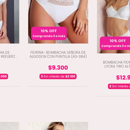
10% OFF
Comprando 3 o más
10% OFF
Comprando 3 o 
HA DE
FIORINA- BOMBACHA SEÑORA DE
 REFUERZO
ALGODON CON PUNTILLA (A3-384)
383)
BOMBACHA FIO
$9.300
LYCRA TIRO AL
$12.
.000
3
Sin interés de
$3.100
3
Sin interés