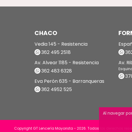
CHACO
FOR
Vedia 145 - Resistencia
Españ
362 495 2518
362
Av. Alvear 1185 - Resistencia
Av. R
Esquin
362 483 6328
37
Eva Perón 635 - Barranqueras
362 4952 525
Al navegar por
Copyright GT Lencería Mayorista - 2026. Todos los derechos res