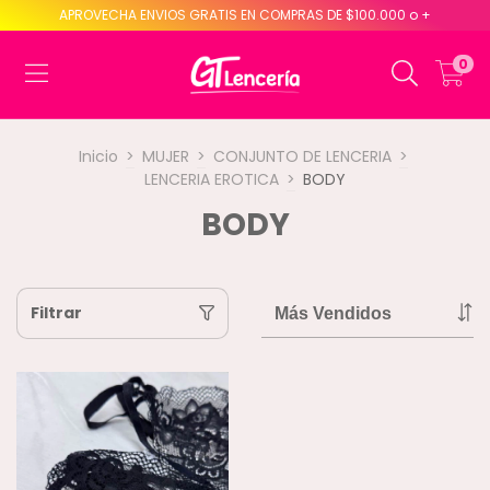
APROVECHA ENVIOS GRATIS EN COMPRAS DE $100.000 o +
0
Inicio
>
MUJER
>
CONJUNTO DE LENCERIA
>
LENCERIA EROTICA
>
BODY
BODY
Filtrar