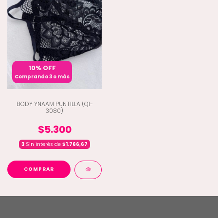
10% OFF
Comprando 3 o más
BODY YNAAM PUNTILLA (Q1-
3080)
$5.300
3
Sin interés de
$1.766,67
COMPRAR