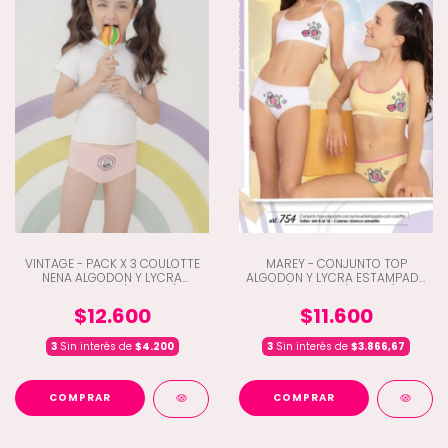
VINTAGE - PACK X 3 COULOTTE
MAREY - CONJUNTO TOP
NENA ALGODON Y LYCRA
ALGODON Y LYCRA ESTAMPADA
ESTAMPADO (B5-202)
C/CULOTTE (C3-754)
$12.600
$11.600
3
Sin interés de
$4.200
3
Sin interés de
$3.866,67
COMPRAR
COMPRAR